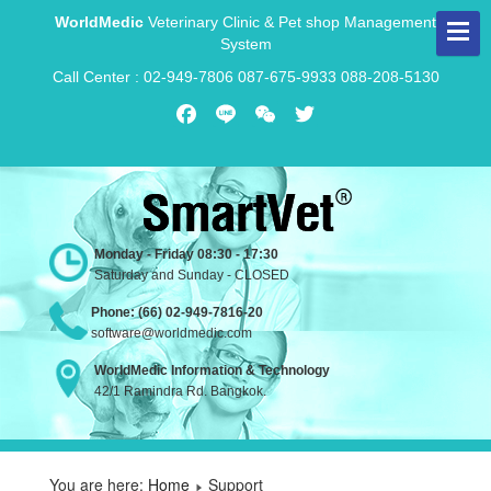
WorldMedic
Veterinary Clinic & Pet shop Management
System
Call Center : 02-949-7806 087-675-9933 088-208-5130
Facebook
Line
WeChat
Twitter
Monday - Friday 08:30 - 17:30
Saturday and Sunday - CLOSED
Phone: (66) 02-949-7816-20
software@worldmedic.com
WorldMedic Information & Technology
42/1 Ramindra Rd. Bangkok.
You are here:
Home
Support