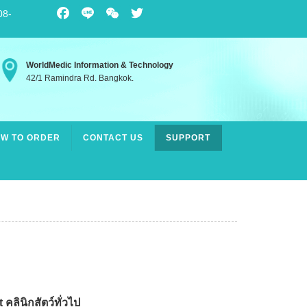
08-
Facebook
Line
WeChat
Twitter
WorldMedic Information & Technology
42/1 Ramindra Rd. Bangkok.
W TO ORDER
CONTACT US
SUPPORT
ลินิกสัตว์ทั่วไป