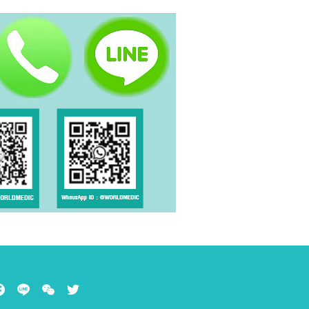
acebook
Line
WeChat
Twitter