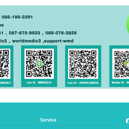
Service
F