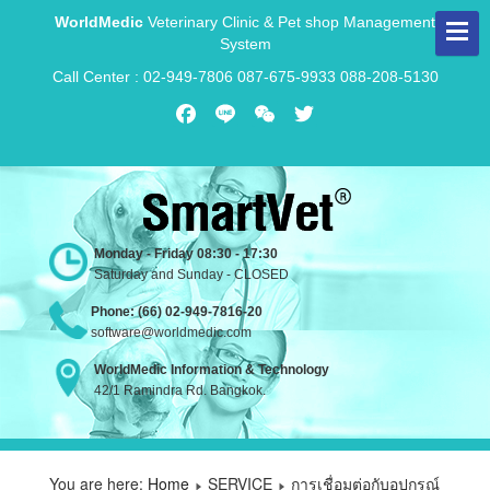
WorldMedic
Veterinary Clinic & Pet shop Management
System
Call Center : 02-949-7806 087-675-9933 088-208-5130
Facebook
Line
WeChat
Twitter
Monday - Friday 08:30 - 17:30
Saturday and Sunday - CLOSED
Phone: (66) 02-949-7816-20
software@worldmedic.com
WorldMedic Information & Technology
42/1 Ramindra Rd. Bangkok.
You are here:
Home
SERVICE
การเชื่อมต่อกับอุปกรณ์