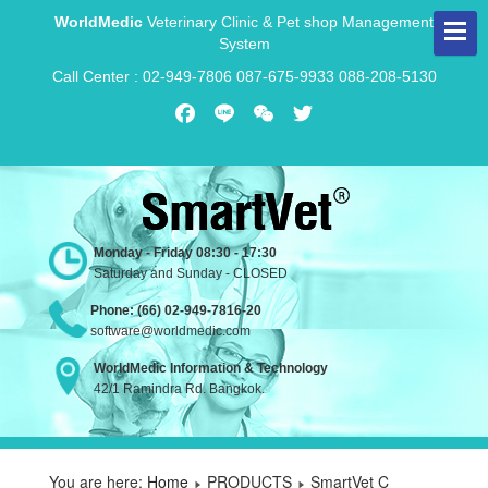
WorldMedic
Veterinary Clinic & Pet shop Management
System
Call Center : 02-949-7806 087-675-9933 088-208-5130
Facebook
Line
WeChat
Twitter
Monday - Friday 08:30 - 17:30
Saturday and Sunday - CLOSED
Phone: (66) 02-949-7816-20
software@worldmedic.com
WorldMedic Information & Technology
42/1 Ramindra Rd. Bangkok.
You are here:
Home
PRODUCTS
SmartVet C