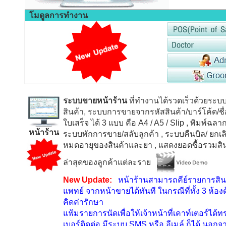
โมดูลการทำงาน
ระบบขายหน้าร้าน
ที่ทำงานได้รวดเร็วด้วยระบ
สินค้า, ระบบการขายจากรหัสสินค้า/บาร์โค้ด/ชื
ใบเสร็จ ได้
3
แบบ คือ
A4 / A5 / Slip
, พิมพ์ฉลาก
หน้าร้าน
ระบบพักการขาย/สลับลูกค้า
, ระบบคืนบิล/ ยกเล
หมดอายุของสินค้าและยา
, แสดงยอดซื้อรวมสิ
ล่าสุดของลูกค้าแต่ละราย
New Update:
หน้าร้านสามารถคีย์รายการสิ
แพทย์ จากหน้าขายได้ทันที ในกรณีที่ทั้ง
3
ห้องต
คิดค่ารักษา
แฟ้มรายการนัดเพื่อให้เจ้าหน้าที่เคาท์เตอร์ได้
เบอร์ติดต่อ มีระบบ
SMS
หรือ อีเมล์ ก็ได้ นอกจ