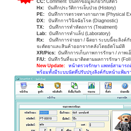
CC:
Comment
บันทึกข้อมูลเกี่ยวกับสัตว์
Hx:
บันทึกประวัติการเจ็บป่วย
(History)
PE:
บันทึกการตรวจทางกายภาพ
(Physical E
DX:
บันทึกการวินิจฉัยโรค
(Diagnostic)
TX:
บันทึกการทำหัตถการ
(Treatment)
Lab:
บันทึกการทำแล็ป
(Laboratory)
Rx:
บันทึกการจ่ายยา / ฉีดยา
ระบบนี้จะลิงค์ก
จะตัดยาและสินค้าออกจากคลังโดยอัตโนมัติ
XR/Pics:
บันทึกการเก็บภาพการรักษา / ภาพเอ็
F/U:
บันทึกวันที่จะมาติดตามผลการรักษา
(Fol
New Update:
หน้า
ต
รวจรักษา แพทย์สามารถคีย
พร้อมทั้งมีระบบนัดที่ปรับปรุงลิงค์กับหน้าแฟ้ม