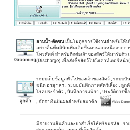
อาบน้ำ-ตัดขน
เป็นโมดูลการใช้งานสำหรับให้บ
อย่างอื่นที่คลินิกเพิ่มเติมขึ้นมานอกเหนือจา
โทรศัพท์ สำหรับติดต่อเจ้าของสัตว์ให้มารับตัว เ
Grooming
(Discharge)
เพื่อส่งชื่อสัตว์ไปยังเคาท์เตอร์หน
ระบบเก็บข้อมูลทั่วไปของเจ้าของสัตว์
, ระบบบั
ชนิด อายุ ฯลฯ
, ระบบบันทึกภาพสัตว์เลี้ยง
, ลูกค
โรคประจำตัว
, บันทึกการแพ้ยา
, ประวัติการซื
ลูกค้า
, อัตราเงินปันผลสำหรับสมาชิก
มีรายงานสินค้าและยาสำเร็จให้พร้อมรหัส
, รา
ประเภทลูกค้า
, สถานที่เก็บสินค้า