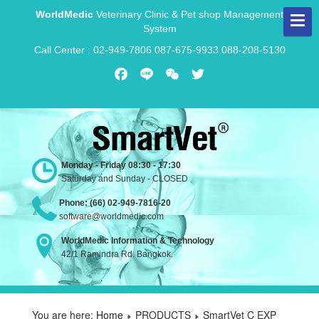
WorldMedic
Veterinary Clinic & Pet shop Management
System
Call Center : 02-949-7806 087-675-9933 088-208-5130
Facebook
Line
WeChat
Twitter
Monday - Friday 08:30 - 17:30
Saturday and Sunday - CLOSED
Phone: (66) 02-949-7816-20
software@worldmedic.com
WorldMedic Information & Technology
42/1 Ramindra Rd. Bangkok.
You are here:
Home
PRODUCTS
SmartVet C EXP