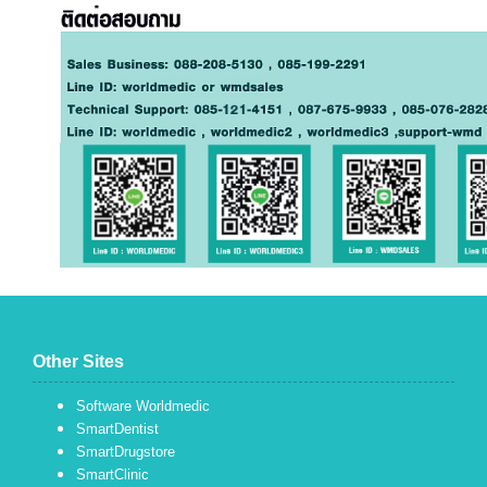
Other Sites
Software Worldmedic
SmartDentist
SmartDrugstore
SmartClinic