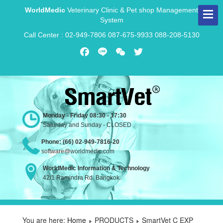
WorldMedic
Veterinary Clinic & Pet shop Management
System
Call Center : 02-949-7806 087-675-9933 088-208-5130
Facebook
Line
WeChat
Twitter
Monday - Friday 08:30 - 17:30
Saturday and Sunday - CLOSED
Phone: (66) 02-949-7816-20
software@worldmedic.com
WorldMedic Information & Technology
42/1 Ramindra Rd. Bangkok.
You are here:
Home
PRODUCTS
SmartVet C EXP