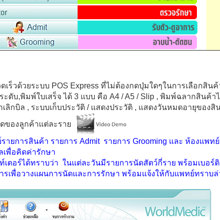
วดเร็วด้วยระบบ
POS Express
ที่ไม่ต้องกดปุ่มใดๆในการเลือกสินค
ระดับ,พิมพ์ใบเสร็จ ได้
3
แบบ คือ
A4 / A5 / Slip
, พิมพ์ฉลากสินค้าไ
กเลิกบิล
, ระบบเก็บประวัติ / แสดงประวัติ
, แสดงวันหมดอายุของสิ
าสุดของลูกค้าแต่ละราย
์รายการสินค้า รายการ
Admit
รายการ
Grooming
และ ห้องแพทย์ 
มูลเพื่อคิดค่ารักษา
าท์เตอร์ได้ทราบว่า ในแต่ละวันมีรายการนัดสัตว์กี่ราย พร้อมเบอร์
ารเพื่อวางแผนการนัดและการรักษา พร้อมแจ้งให้กับแพทย์ทราบล่