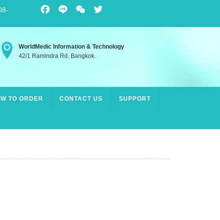
08-
Facebook
Line
WeChat
Twitter
WorldMedic Information & Technology
42/1 Ramindra Rd. Bangkok.
W TO ORDER
CONTACT US
SUPPORT