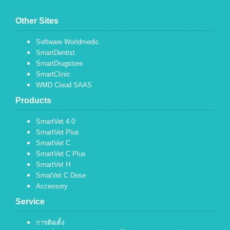
Other Sites
Software Worldmedic
SmartDentist
SmartDrugstore
SmartClinic
WMD Cloud SAAS
Products
SmartVet 4.0
SmartVet Plus
SmartVet C
SmartVet C Plus
SmartVet H
SmatVet C Dose
Accessory
Service
การติดตั้ง