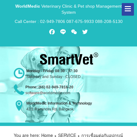
WorldMedic
Veterinary Clinic & Pet shop Management
System
Call Center : 02-949-7806 087-675-9933 088-208-5130
Facebook
Line
WeChat
Twitter
Monday - Friday 08:30 - 17:30
Saturday and Sunday - CLOSED
Phone: (66) 02-949-7816-20
software@worldmedic.com
WorldMedic Information & Technology
42/1 Ramindra Rd. Bangkok.
You are here:
Home
SERVICE
การเชื่อมต่อกับอุปกรณ์